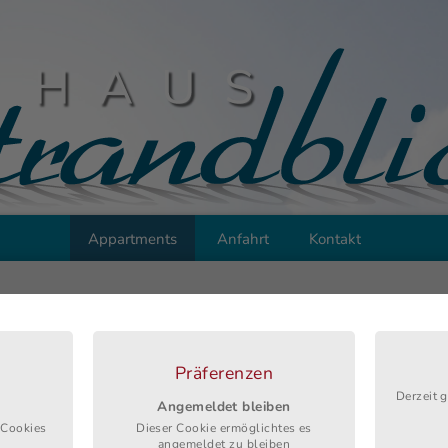
Appartments
Anfahrt
Kontakt
tement 6
Präferenzen
Derzeit g
Angemeldet bleiben
 Cookies
Dieser Cookie ermöglichtes es
ß mit
angemeldet zu bleiben