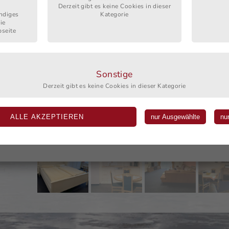
Derzeit gibt es keine Cookies in dieser
t 1,8x2m
ndiges
Kategorie
ie
oppelbett
seite
e 0,9x2m
Sonstige
Derzeit gibt es keine Cookies in dieser Kategorie
60-100
r