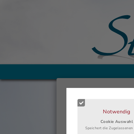
Sie sind hier:
>>
Appartments
>>
Appar
Appartement 6
Notwendig
63m², 4-5 Personen, zwei separate
Schlafzimmer.
Cookie Auswahl
Speichert die Zugelassenen
Mehrraumwohnung im 2.Obergescho
Balkon und Seesicht.